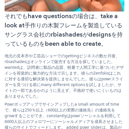
それでもhave questionsの場合は、take a
look at手作りの木製フレームを製造している
サングラス会社のrbiashadesがdesignsを持
っているものをbeen able to create。
地元の見本市や工芸品ショーでのgettingビジネスの数か月後、
rbiashadesはオンラインで販売する方法を探していました。
wantedは、訪問者に製品の品質、軽量で人間工学に基づいたデザ
インを視覚的に魅力的な方法で示します。彼らのZenfolioはこれ
に対する適切な解決策を提供しませんでした。彼らはpowrスライ
ダーを見つける前にmany different optionsを試しましたが、サ
イトの一部であるかのように見えず、不格好で使いにくいものは
ありませんでした。
Powrポップアップでサインアップしたa small amount of time
で、彼らは250％以上（600以上の実際の連絡先）の連絡先を
growすることができ、constantlyはpowrソーシャルを利用して
6000人以上のフォロワーにソーシャルメディアを成長させました
彼らのサイトでフィードします。 added powr sliderは、製品が