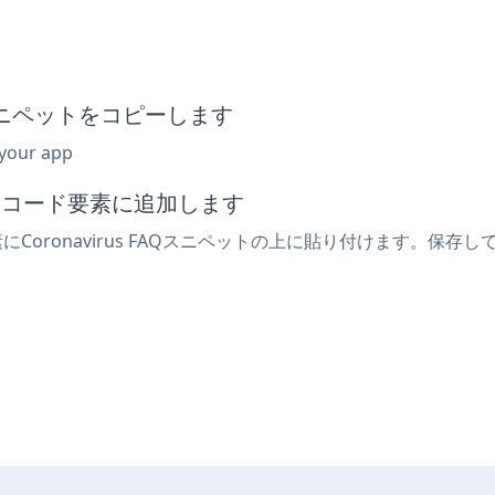
込みスニペットをコピーします
 your app
込みコード要素に追加します
Coronavirus FAQスニペットの上に貼り付けます。保存してラ