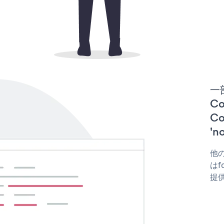
一
Co
C
'
他の
はfo
提供