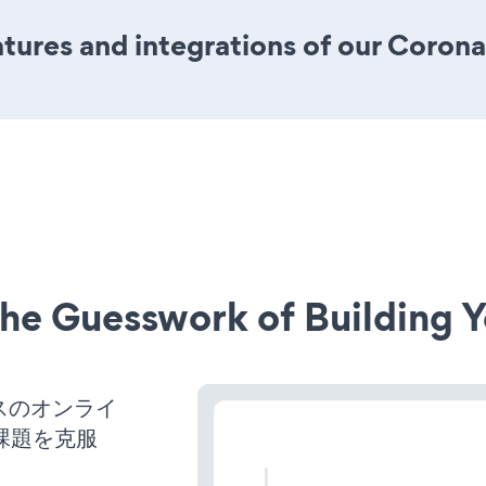
ures and integrations of our Coron
he Guesswork of Building Y
ネスのオンライ
課題を克服