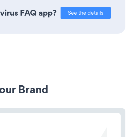
avirus FAQ app?
See the details
our Brand