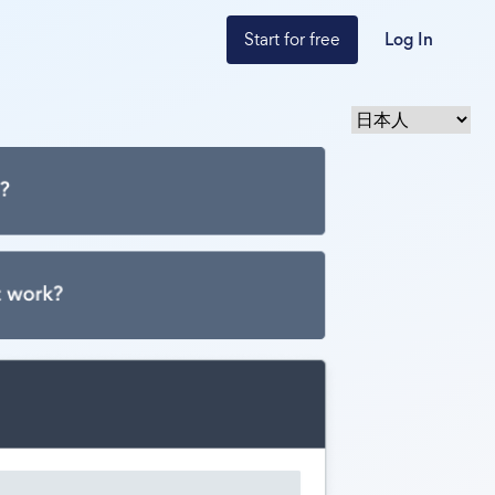
Start for free
Log In