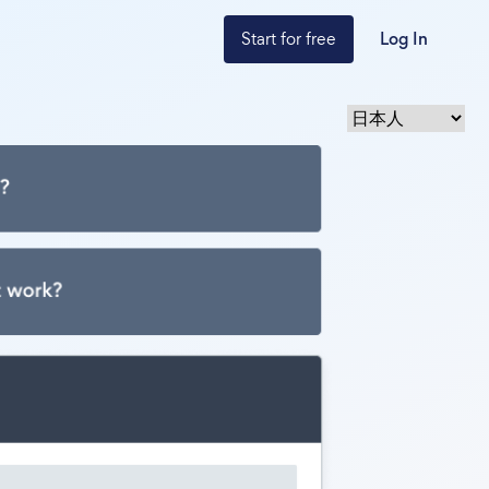
Start for free
Log In