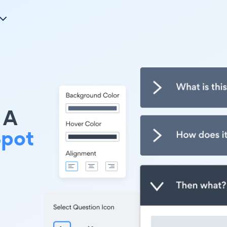
A
pot