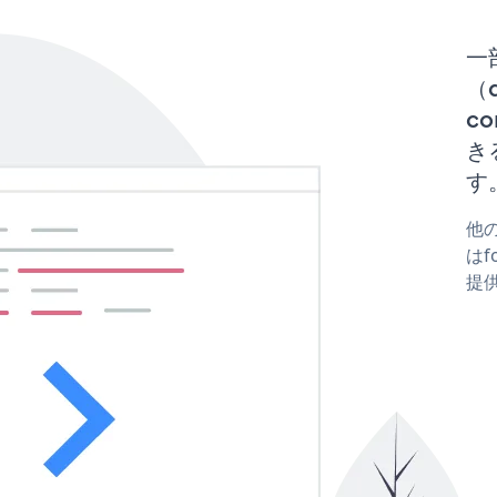
一
（d
co
き
す
他の
はfo
提供