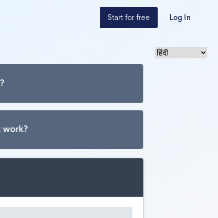
Start for free
Log In