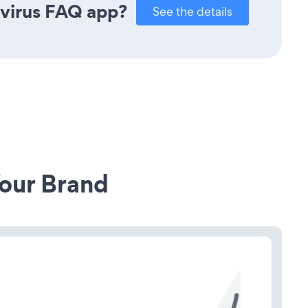
avirus FAQ app?
See the details
our Brand