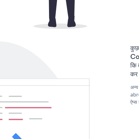
कुछ
Cor
कि 
कर 
अन्
abro
ऐप्स