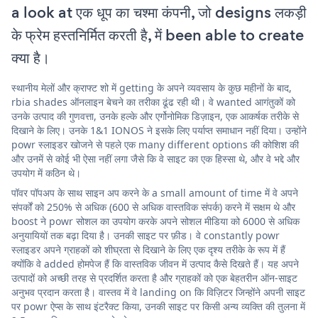
a look at एक धूप का चश्मा कंपनी, जो designs लकड़ी
के फ्रेम हस्तनिर्मित करती है, में been able to create
क्या है।
स्थानीय मेलों और क्राफ्ट शो में getting के अपने व्यवसाय के कुछ महीनों के बाद,
rbia shades ऑनलाइन बेचने का तरीका ढूंढ रही थी। वे wanted आगंतुकों को
उनके उत्पाद की गुणवत्ता, उनके हल्के और एर्गोनोमिक डिज़ाइन, एक आकर्षक तरीके से
दिखाने के लिए। उनके 1&1 IONOS ने इसके लिए पर्याप्त समाधान नहीं दिया। उन्होंने
powr स्लाइडर खोजने से पहले एक many different options की कोशिश की
और उनमें से कोई भी ऐसा नहीं लगा जैसे कि वे साइट का एक हिस्सा थे, और वे भद्दे और
उपयोग में कठिन थे।
पॉवर पॉपअप के साथ साइन अप करने के a small amount of time में वे अपने
संपर्कों को 250% से अधिक (600 से अधिक वास्तविक संपर्क) करने में सक्षम थे और
boost ने powr सोशल का उपयोग करके अपने सोशल मीडिया को 6000 से अधिक
अनुयायियों तक बढ़ा दिया है। उनकी साइट पर फ़ीड। वे constantly powr
स्लाइडर अपने ग्राहकों को शीघ्रता से दिखाने के लिए एक दृश्य तरीके के रूप में हैं
क्योंकि वे added होमपेज हैं कि वास्तविक जीवन में उत्पाद कैसे दिखते हैं। यह अपने
उत्पादों को अच्छी तरह से प्रदर्शित करता है और ग्राहकों को एक बेहतरीन ऑन-साइट
अनुभव प्रदान करता है। वास्तव में वे landing on कि विज़िटर जिन्होंने अपनी साइट
पर powr ऐप्स के साथ इंटरैक्ट किया, उनकी साइट पर किसी अन्य व्यक्ति की तुलना में