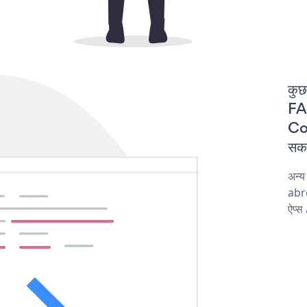
कुछ
FAQ
Cor
सकत
अन्
abro
ऐप्स