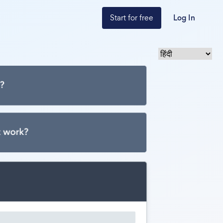
Start for free
Log In