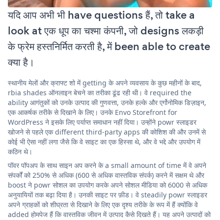
यदि आप अभी भी have questions हैं, तो take a
look at एक धूप का चश्मा कंपनी, जो designs लकड़ी
के फ्रेम हस्तनिर्मित करती है, में been able to create
क्या है।
स्थानीय मेलों और क्राफ्ट शो में getting के अपने व्यवसाय के कुछ महीनों के बाद,
rbia shades ऑनलाइन बेचने का तरीका ढूंढ रही थी। वे required the
ability आगंतुकों को उनके उत्पाद की गुणवत्ता, उनके हल्के और एर्गोनोमिक डिज़ाइन,
एक आकर्षक तरीके से दिखाने के लिए। उनके Envo Storefront for
WordPress ने इसके लिए पर्याप्त समाधान नहीं दिया। उन्होंने powr स्लाइडर
खोजने से पहले एक different third-party apps की कोशिश की और उनमें से
कोई भी ऐसा नहीं लगा जैसे कि वे साइट का एक हिस्सा थे, और वे भद्दे और उपयोग में
कठिन थे।
पॉवर पॉपअप के साथ साइन अप करने के a small amount of time में वे अपने
संपर्कों को 250% से अधिक (600 से अधिक वास्तविक संपर्क) करने में सक्षम थे और
boost ने powr सोशल का उपयोग करके अपने सोशल मीडिया को 6000 से अधिक
अनुयायियों तक बढ़ा दिया है। उनकी साइट पर फ़ीड। वे steadily powr स्लाइडर
अपने ग्राहकों को शीघ्रता से दिखाने के लिए एक दृश्य तरीके के रूप में हैं क्योंकि वे
added होमपेज हैं कि वास्तविक जीवन में उत्पाद कैसे दिखते हैं। यह अपने उत्पादों को