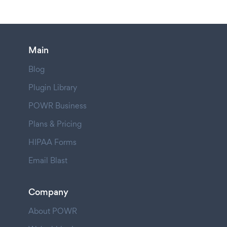
Main
Blog
Plugin Library
POWR Business
Plans & Pricing
HIPAA Forms
Email Blast
Company
About POWR