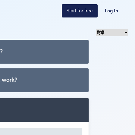
Start for free
Log In