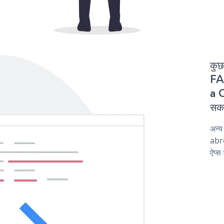
कुछ
FAQ
a C
सकत
अन्
abro
ऐप्स