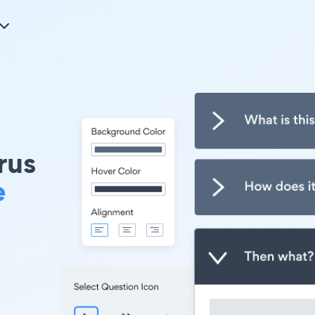
rus
e