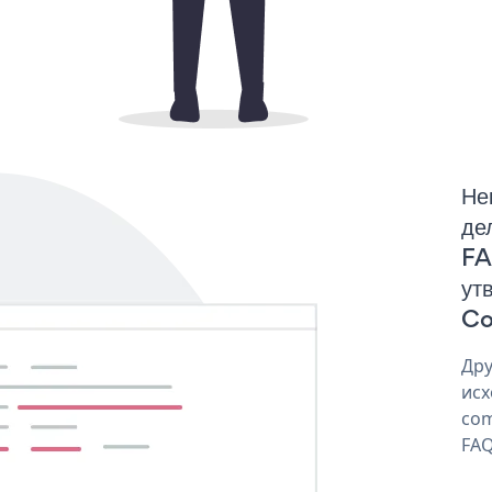
Не
де
FA
ут
Co
Дру
исх
com
FAQ