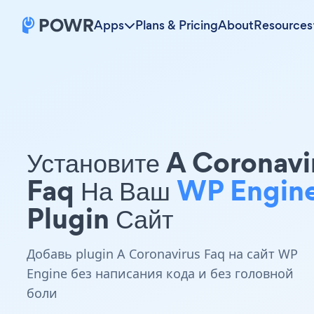
Apps
Plans & Pricing
About
Resources
Установите A Coronavi
Faq На Ваш
WP Engin
Plugin Сайт
Добавь plugin A Coronavirus Faq на сайт WP
Engine без написания кода и без головной
боли