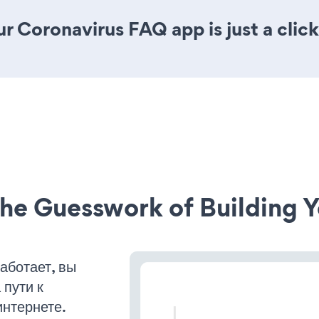
r Coronavirus FAQ app is just a clic
he Guesswork of Building Y
аботает, вы
пути к
интернете.