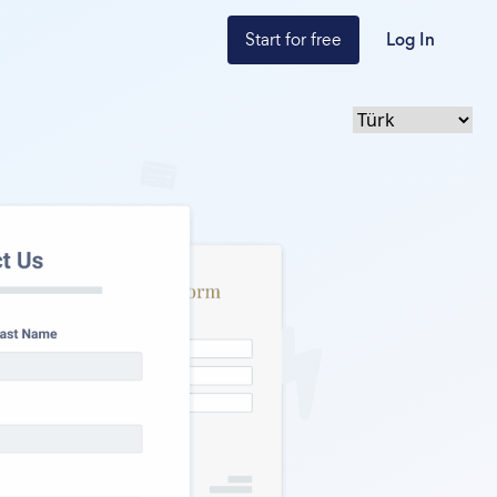
Start for free
Log In