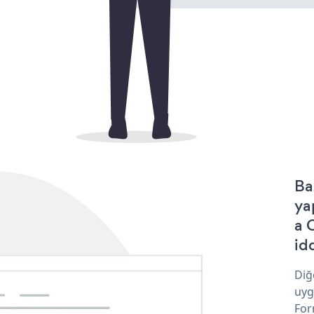
Ba
ya
a 
idd
Diğ
uyg
For