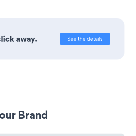
lick away.
See the details
our Brand