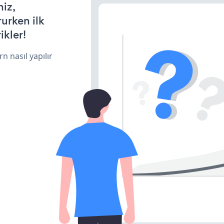
niz,
rurken ilk
ikler!
n nasıl yapılır