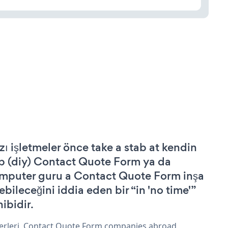
zı işletmeler önce take a stab at kendin
p (diy) Contact Quote Form ya da
mputer guru a Contact Quote Form inşa
ebileceğini iddia eden bir “in 'no time'”
hibidir.
erleri, Contact Quote Form companies abroad