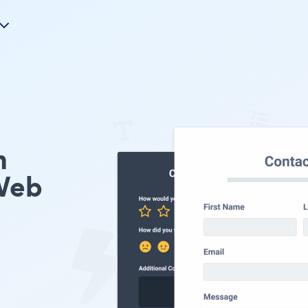
m
Web