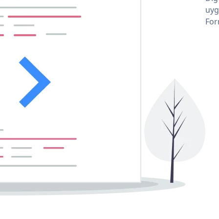
uyg
For