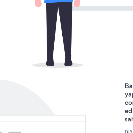
Ba
ya
co
ed
sa
Diğ