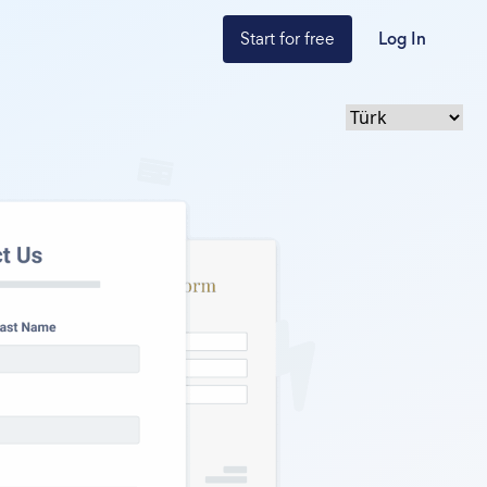
Start for free
Log In