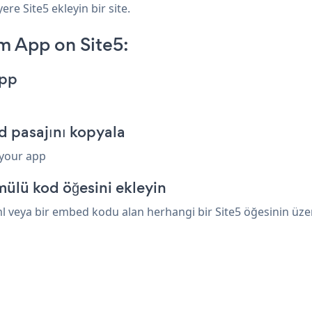
re Site5 ekleyin bir site.
 App on Site5:
App
 pasajını kopyala
 your app
mülü kod öğesini ekleyin
veya bir embed kodu alan herhangi bir Site5 öğesinin üzerin