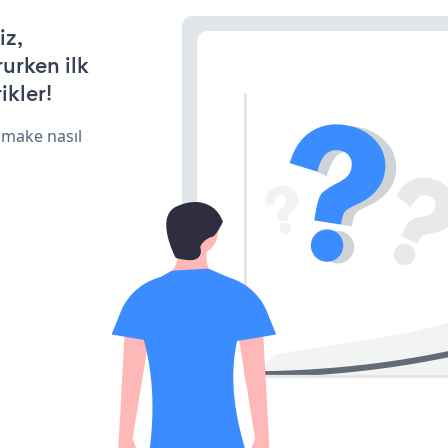
iz,
rurken ilk
ikler!
 make nasıl