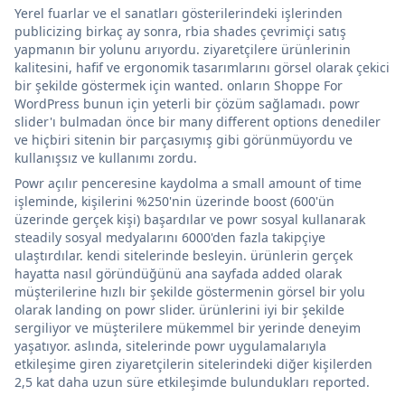
Yerel fuarlar ve el sanatları gösterilerindeki işlerinden
publicizing birkaç ay sonra, rbia shades çevrimiçi satış
yapmanın bir yolunu arıyordu. ziyaretçilere ürünlerinin
kalitesini, hafif ve ergonomik tasarımlarını görsel olarak çekici
bir şekilde göstermek için wanted. onların Shoppe For
WordPress bunun için yeterli bir çözüm sağlamadı. powr
slider'ı bulmadan önce bir many different options denediler
ve hiçbiri sitenin bir parçasıymış gibi görünmüyordu ve
kullanışsız ve kullanımı zordu.
Powr açılır penceresine kaydolma a small amount of time
işleminde, kişilerini %250'nin üzerinde boost (600'ün
üzerinde gerçek kişi) başardılar ve powr sosyal kullanarak
steadily sosyal medyalarını 6000'den fazla takipçiye
ulaştırdılar. kendi sitelerinde besleyin. ürünlerin gerçek
hayatta nasıl göründüğünü ana sayfada added olarak
müşterilerine hızlı bir şekilde göstermenin görsel bir yolu
olarak landing on powr slider. ürünlerini iyi bir şekilde
sergiliyor ve müşterilere mükemmel bir yerinde deneyim
yaşatıyor. aslında, sitelerinde powr uygulamalarıyla
etkileşime giren ziyaretçilerin sitelerindeki diğer kişilerden
2,5 kat daha uzun süre etkileşimde bulundukları reported.