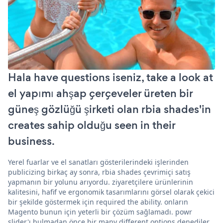
Hala have questions iseniz, take a look at
el yapımı ahşap çerçeveler üreten bir
güneş gözlüğü şirketi olan rbia shades'in
creates sahip olduğu seen in their
business.
Yerel fuarlar ve el sanatları gösterilerindeki işlerinden
publicizing birkaç ay sonra, rbia shades çevrimiçi satış
yapmanın bir yolunu arıyordu. ziyaretçilere ürünlerinin
kalitesini, hafif ve ergonomik tasarımlarını görsel olarak çekici
bir şekilde göstermek için required the ability. onların
Magento bunun için yeterli bir çözüm sağlamadı. powr
slider'ı bulmadan önce bir many different options denediler