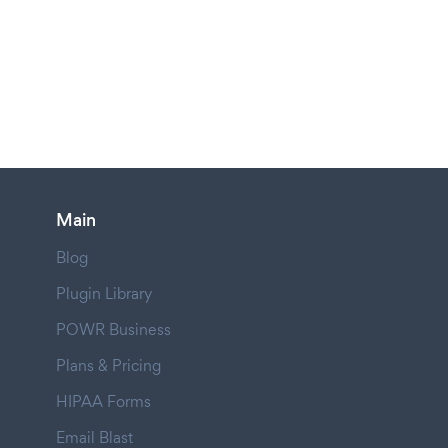
Main
Blog
Plugin Library
POWR Business
Plans & Pricing
HIPAA Forms
Email Blast