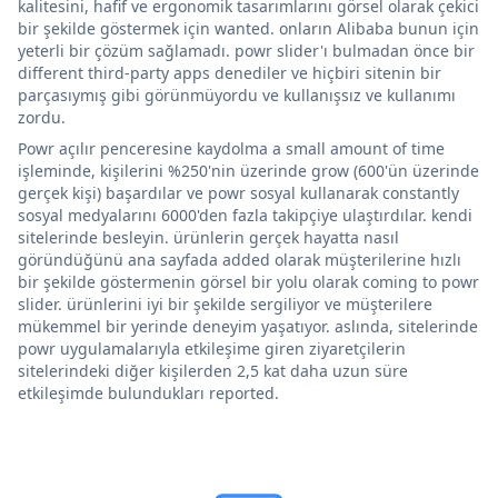
kalitesini, hafif ve ergonomik tasarımlarını görsel olarak çekici
bir şekilde göstermek için wanted. onların Alibaba bunun için
yeterli bir çözüm sağlamadı. powr slider'ı bulmadan önce bir
different third-party apps denediler ve hiçbiri sitenin bir
parçasıymış gibi görünmüyordu ve kullanışsız ve kullanımı
zordu.
Powr açılır penceresine kaydolma a small amount of time
işleminde, kişilerini %250'nin üzerinde grow (600'ün üzerinde
gerçek kişi) başardılar ve powr sosyal kullanarak constantly
sosyal medyalarını 6000'den fazla takipçiye ulaştırdılar. kendi
sitelerinde besleyin. ürünlerin gerçek hayatta nasıl
göründüğünü ana sayfada added olarak müşterilerine hızlı
bir şekilde göstermenin görsel bir yolu olarak coming to powr
slider. ürünlerini iyi bir şekilde sergiliyor ve müşterilere
mükemmel bir yerinde deneyim yaşatıyor. aslında, sitelerinde
powr uygulamalarıyla etkileşime giren ziyaretçilerin
sitelerindeki diğer kişilerden 2,5 kat daha uzun süre
etkileşimde bulundukları reported.