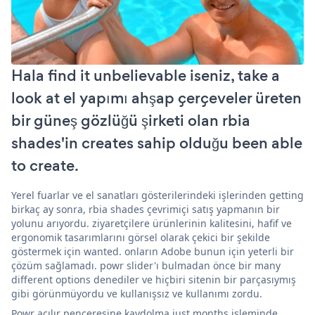
Hala find it unbelievable iseniz, take a
look at el yapımı ahşap çerçeveler üreten
bir güneş gözlüğü şirketi olan rbia
shades'in creates sahip olduğu been able
to create.
Yerel fuarlar ve el sanatları gösterilerindeki işlerinden getting
birkaç ay sonra, rbia shades çevrimiçi satış yapmanın bir
yolunu arıyordu. ziyaretçilere ürünlerinin kalitesini, hafif ve
ergonomik tasarımlarını görsel olarak çekici bir şekilde
göstermek için wanted. onların Adobe bunun için yeterli bir
çözüm sağlamadı. powr slider'ı bulmadan önce bir many
different options denediler ve hiçbiri sitenin bir parçasıymış
gibi görünmüyordu ve kullanışsız ve kullanımı zordu.
Powr açılır penceresine kaydolma just months işleminde,