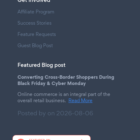
Get Involved
Affiliate Program
Success Stories
Feature Requests
Guest Blog Post
Featured Blog post
Converting Cross-Border Shoppers During
Black Friday & Cyber Monday
Online commerce is an integral part of the
overall retail business.
Read More
Posted by on
2026-08-06