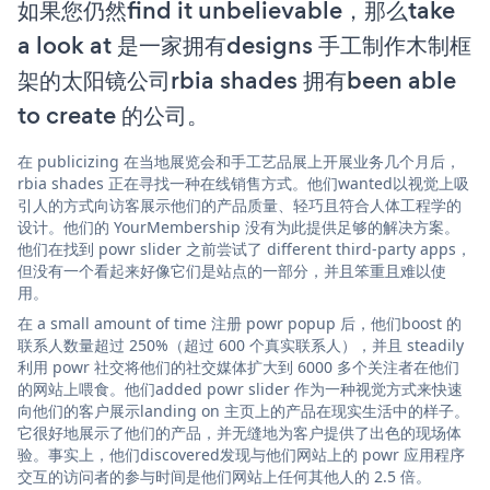
如果您仍然find it unbelievable，那么take
a look at 是一家拥有designs 手工制作木制框
架的太阳镜公司rbia shades 拥有been able
to create 的公司。
在 publicizing 在当地展览会和手工艺品展上开展业务几个月后，
rbia shades 正在寻找一种在线销售方式。他们wanted以视觉上吸
引人的方式向访客展示他们的产品质量、轻巧且符合人体工程学的
设计。他们的 YourMembership 没有为此提供足够的解决方案。
他们在找到 powr slider 之前尝试了 different third-party apps，
但没有一个看起来好像它们是站点的一部分，并且笨重且难以使
用。
在 a small amount of time 注册 powr popup 后，他们boost 的
联系人数量超过 250%（超过 600 个真实联系人），并且 steadily
利用 powr 社交将他们的社交媒体扩大到 6000 多个关注者在他们
的网站上喂食。他们added powr slider 作为一种视觉方式来快速
向他们的客户展示landing on 主页上的产品在现实生活中的样子。
它很好地展示了他们的产品，并无缝地为客户提供了出色的现场体
验。事实上，他们discovered发现与他们网站上的 powr 应用程序
交互的访问者的参与时间是他们网站上任何其他人的 2.5 倍。