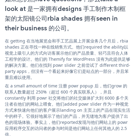
look at 是一家拥有designs 手工制作木制框
架的太阳镜公司rbia shades 拥有seen in
their business 的公司。
在 getting 在当地展览会和手工艺品展上开展业务几个月后，rbia
shades 正在寻找一种在线销售方式。他们required the ability以
视觉上吸引人的方式向访客展示他们的产品质量、轻巧且符合人体
工程学的设计。他们的 Themify for WordPress 没有为此提供足够
的解决方案。他们在找到 powr slider 之前尝试了 different third-
party apps，但没有一个看起来好像它们是站点的一部分，并且笨
重且难以使用。
在 a small amount of time 注册 powr popup 后，他们grow 的
联系人数量超过 250%（超过 600 个真实联系人），并且
constantly 利用 powr 社交将他们的社交媒体扩大到 6000 多个关
注者在他们的网站上喂食。他们added powr slider 作为一种视觉
方式来快速向他们的客户展示landing on 主页上的产品在现实生活
中的样子。它很好地展示了他们的产品，并无缝地为客户提供了出
色的现场体验。事实上，他们reported发现与他们网站上的 powr
应用程序交互的访问者的参与时间是他们网站上任何其他人的 2.5
倍。