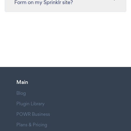
Form on my Sprinklr site?
Main
Blog
Plugin Library
POWR Business
Plans & Pricing