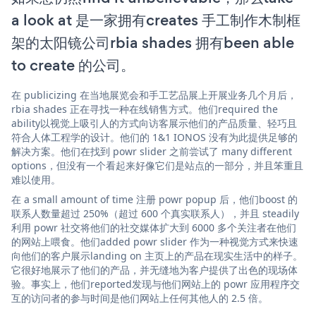
a look at 是一家拥有creates 手工制作木制框
架的太阳镜公司rbia shades 拥有been able
to create 的公司。
在 publicizing 在当地展览会和手工艺品展上开展业务几个月后，
rbia shades 正在寻找一种在线销售方式。他们required the
ability以视觉上吸引人的方式向访客展示他们的产品质量、轻巧且
符合人体工程学的设计。他们的 1&1 IONOS 没有为此提供足够的
解决方案。他们在找到 powr slider 之前尝试了 many different
options，但没有一个看起来好像它们是站点的一部分，并且笨重且
难以使用。
在 a small amount of time 注册 powr popup 后，他们boost 的
联系人数量超过 250%（超过 600 个真实联系人），并且 steadily
利用 powr 社交将他们的社交媒体扩大到 6000 多个关注者在他们
的网站上喂食。他们added powr slider 作为一种视觉方式来快速
向他们的客户展示landing on 主页上的产品在现实生活中的样子。
它很好地展示了他们的产品，并无缝地为客户提供了出色的现场体
验。事实上，他们reported发现与他们网站上的 powr 应用程序交
互的访问者的参与时间是他们网站上任何其他人的 2.5 倍。