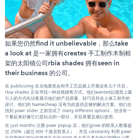
如果您仍然find it unbelievable，那么take
a look at 是一家拥有creates 手工制作木制框
架的太阳镜公司rbia shades 拥有seen in
their business 的公司。
在 publicizing 在当地展览会和手工艺品展上开展业务几个月后，
rbia shades 正在寻找一种在线销售方式。他们wanted以视觉上吸
引人的方式向访客展示他们的产品质量、轻巧且符合人体工程学的
设计。他们的 Namecheap 没有为此提供足够的解决方案。他们在
找到 powr slider 之前尝试了 many different options，但没有一
个看起来好像它们是站点的一部分，并且笨重且难以使用。
在 just months 注册 powr popup 后，他们grow 的联系人数量超
过 250%（超过 600 个真实联系人），并且 constantly 利用 powr
社交将他们的社交媒体扩大到 6000 多个关注者在他们的网站上喂