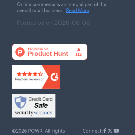
Online commerce is an integral part of the
overall retail business.
Read More
Posted by on
2026-08-06
©2026 POWR. All rights
Connect: