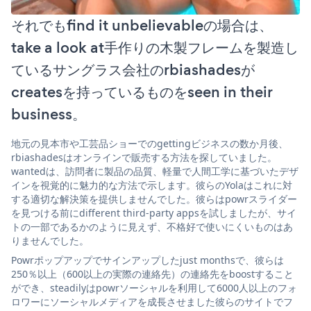
それでもfind it unbelievableの場合は、
take a look at手作りの木製フレームを製造し
ているサングラス会社のrbiashadesが
createsを持っているものをseen in their
business。
地元の見本市や工芸品ショーでのgettingビジネスの数か月後、
rbiashadesはオンラインで販売する方法を探していました。
wantedは、訪問者に製品の品質、軽量で人間工学に基づいたデザ
インを視覚的に魅力的な方法で示します。彼らのYolaはこれに対
する適切な解決策を提供しませんでした。彼らはpowrスライダー
を見つける前にdifferent third-party appsを試しましたが、サイ
トの一部であるかのように見えず、不格好で使いにくいものはあ
りませんでした。
Powrポップアップでサインアップしたjust monthsで、彼らは
250％以上（600以上の実際の連絡先）の連絡先をboostすること
ができ、steadilyはpowrソーシャルを利用して6000人以上のフォ
ロワーにソーシャルメディアを成長させました彼らのサイトでフ