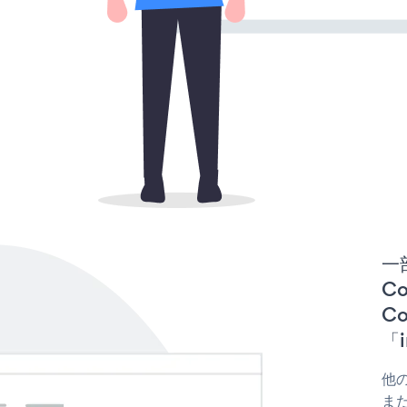
一
Co
C
「i
他の
また