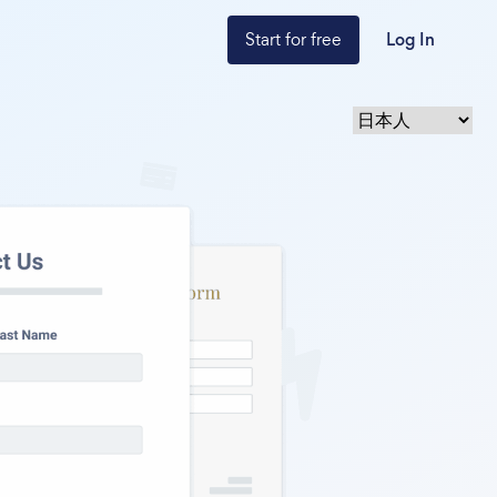
Start for free
Log In