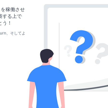
サイトを稼働させ
築する上で
とう！
、turn、そしてよ