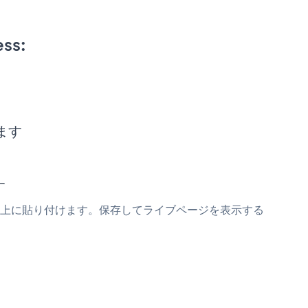
ss:
します
す
rmスニペットの上に貼り付けます。保存してライブページを表示する