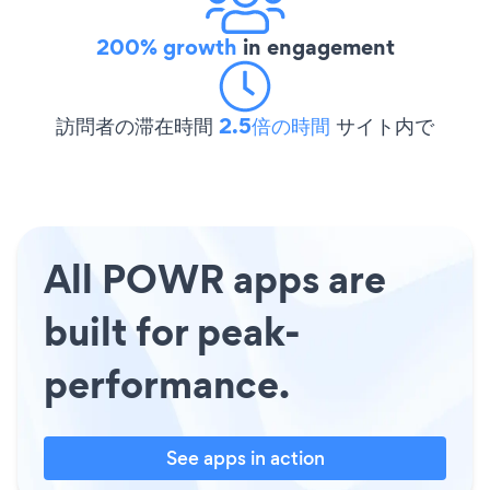
200% growth
in engagement
訪問者の滞在時間
2.5倍の時間
サイト内で
All POWR apps are
built for peak-
performance.
See apps in action