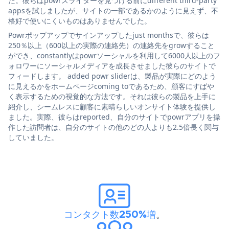
た。彼らはpowrスライダーを見つける前にdifferent third-party
appsを試しましたが、サイトの一部であるかのように見えず、不
格好で使いにくいものはありませんでした。
Powrポップアップでサインアップしたjust monthsで、彼らは
250％以上（600以上の実際の連絡先）の連絡先をgrowすること
ができ、constantlyはpowrソーシャルを利用して6000人以上のフ
ォロワーにソーシャルメディアを成長させました彼らのサイトで
フィードします。 added powr sliderは、製品が実際にどのよう
に見えるかをホームページcoming toであるため、顧客にすばや
く表示するための視覚的な方法です。それは彼らの製品を上手に
紹介し、シームレスに顧客に素晴らしいオンサイト体験を提供し
ました。実際、彼らはreported、自分のサイトでpowrアプリを操
作した訪問者は、自分のサイトの他のどの人よりも2.5倍長く関与
していました。
コンタクト数250%増
。