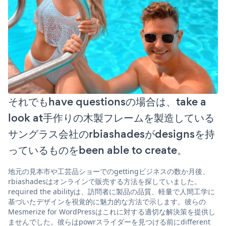
それでもhave questionsの場合は、take a
look at手作りの木製フレームを製造している
サングラス会社のrbiashadesがdesignsを持
っているものをbeen able to create。
地元の見本市や工芸品ショーでのgettingビジネスの数か月後、
rbiashadesはオンラインで販売する方法を探していました。
required the abilityは、訪問者に製品の品質、軽量で人間工学に
基づいたデザインを視覚的に魅力的な方法で示します。彼らの
Mesmerize for WordPressはこれに対する適切な解決策を提供し
ませんでした。彼らはpowrスライダーを見つける前にdifferent