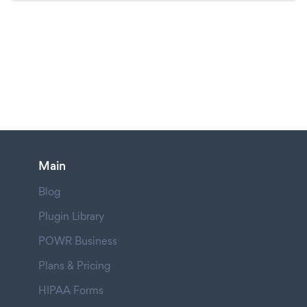
Main
Blog
Plugin Library
POWR Business
Plans & Pricing
HIPAA Forms