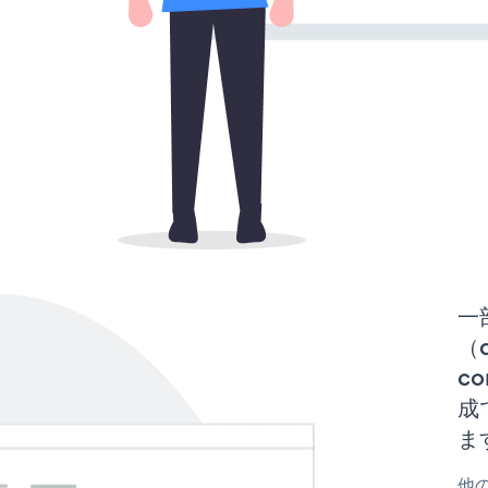
一
（d
co
成
ま
他の