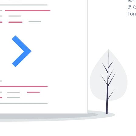
また
Fo