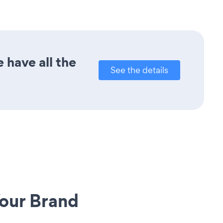
 have all the
See the details
our Brand