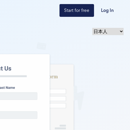
Start for free
Log In