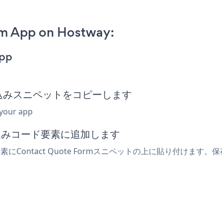
m App on Hostway:
App
rm埋め込みスニペットをコピーします
 your app
め込みコード要素に追加します
にContact Quote Formスニペットの上に貼り付けます。保