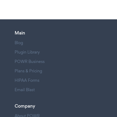
Main
Blog
Plugin Library
POWR Business
Plans & Pricing
HIPAA Forms
Email Blast
Company
About POWR