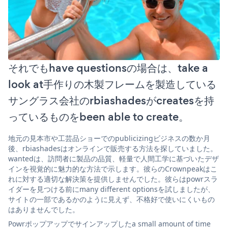
それでもhave questionsの場合は、take a
look at手作りの木製フレームを製造している
サングラス会社のrbiashadesがcreatesを持
っているものをbeen able to create。
地元の見本市や工芸品ショーでのpublicizingビジネスの数か月
後、rbiashadesはオンラインで販売する方法を探していました。
wantedは、訪問者に製品の品質、軽量で人間工学に基づいたデザ
インを視覚的に魅力的な方法で示します。彼らのCrownpeakはこ
れに対する適切な解決策を提供しませんでした。彼らはpowrスラ
イダーを見つける前にmany different optionsを試しましたが、
サイトの一部であるかのように見えず、不格好で使いにくいもの
はありませんでした。
Powrポップアップでサインアップしたa small amount of time