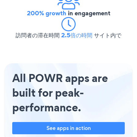
200% growth
in engagement
訪問者の滞在時間
2.5倍の時間
サイト内で
All POWR apps are
built for peak-
performance.
See apps in action