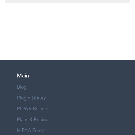
Main
Blog
Plugin Library
POWR Business
Plans & Pricing
HIPAA Forms