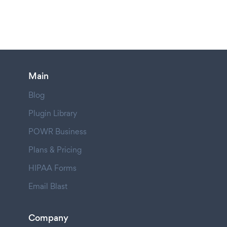
Main
Blog
Plugin Library
POWR Business
Plans & Pricing
HIPAA Forms
Email Blast
Company