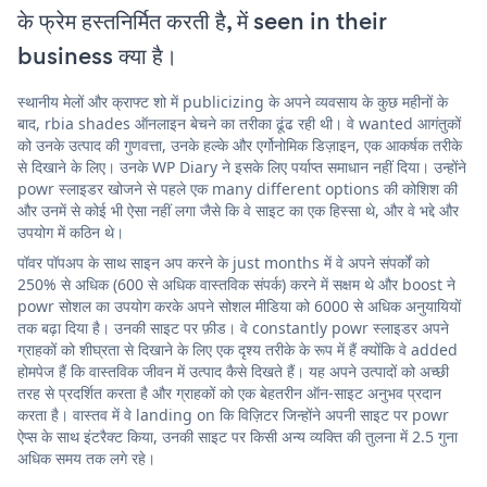
के फ्रेम हस्तनिर्मित करती है, में seen in their
business क्या है।
स्थानीय मेलों और क्राफ्ट शो में publicizing के अपने व्यवसाय के कुछ महीनों के
बाद, rbia shades ऑनलाइन बेचने का तरीका ढूंढ रही थी। वे wanted आगंतुकों
को उनके उत्पाद की गुणवत्ता, उनके हल्के और एर्गोनोमिक डिज़ाइन, एक आकर्षक तरीके
से दिखाने के लिए। उनके WP Diary ने इसके लिए पर्याप्त समाधान नहीं दिया। उन्होंने
powr स्लाइडर खोजने से पहले एक many different options की कोशिश की
और उनमें से कोई भी ऐसा नहीं लगा जैसे कि वे साइट का एक हिस्सा थे, और वे भद्दे और
उपयोग में कठिन थे।
पॉवर पॉपअप के साथ साइन अप करने के just months में वे अपने संपर्कों को
250% से अधिक (600 से अधिक वास्तविक संपर्क) करने में सक्षम थे और boost ने
powr सोशल का उपयोग करके अपने सोशल मीडिया को 6000 से अधिक अनुयायियों
तक बढ़ा दिया है। उनकी साइट पर फ़ीड। वे constantly powr स्लाइडर अपने
ग्राहकों को शीघ्रता से दिखाने के लिए एक दृश्य तरीके के रूप में हैं क्योंकि वे added
होमपेज हैं कि वास्तविक जीवन में उत्पाद कैसे दिखते हैं। यह अपने उत्पादों को अच्छी
तरह से प्रदर्शित करता है और ग्राहकों को एक बेहतरीन ऑन-साइट अनुभव प्रदान
करता है। वास्तव में वे landing on कि विज़िटर जिन्होंने अपनी साइट पर powr
ऐप्स के साथ इंटरैक्ट किया, उनकी साइट पर किसी अन्य व्यक्ति की तुलना में 2.5 गुना
अधिक समय तक लगे रहे।