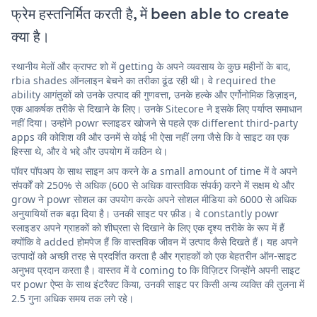
फ्रेम हस्तनिर्मित करती है, में been able to create
क्या है।
स्थानीय मेलों और क्राफ्ट शो में getting के अपने व्यवसाय के कुछ महीनों के बाद,
rbia shades ऑनलाइन बेचने का तरीका ढूंढ रही थी। वे required the
ability आगंतुकों को उनके उत्पाद की गुणवत्ता, उनके हल्के और एर्गोनोमिक डिज़ाइन,
एक आकर्षक तरीके से दिखाने के लिए। उनके Sitecore ने इसके लिए पर्याप्त समाधान
नहीं दिया। उन्होंने powr स्लाइडर खोजने से पहले एक different third-party
apps की कोशिश की और उनमें से कोई भी ऐसा नहीं लगा जैसे कि वे साइट का एक
हिस्सा थे, और वे भद्दे और उपयोग में कठिन थे।
पॉवर पॉपअप के साथ साइन अप करने के a small amount of time में वे अपने
संपर्कों को 250% से अधिक (600 से अधिक वास्तविक संपर्क) करने में सक्षम थे और
grow ने powr सोशल का उपयोग करके अपने सोशल मीडिया को 6000 से अधिक
अनुयायियों तक बढ़ा दिया है। उनकी साइट पर फ़ीड। वे constantly powr
स्लाइडर अपने ग्राहकों को शीघ्रता से दिखाने के लिए एक दृश्य तरीके के रूप में हैं
क्योंकि वे added होमपेज हैं कि वास्तविक जीवन में उत्पाद कैसे दिखते हैं। यह अपने
उत्पादों को अच्छी तरह से प्रदर्शित करता है और ग्राहकों को एक बेहतरीन ऑन-साइट
अनुभव प्रदान करता है। वास्तव में वे coming to कि विज़िटर जिन्होंने अपनी साइट
पर powr ऐप्स के साथ इंटरैक्ट किया, उनकी साइट पर किसी अन्य व्यक्ति की तुलना में
2.5 गुना अधिक समय तक लगे रहे।