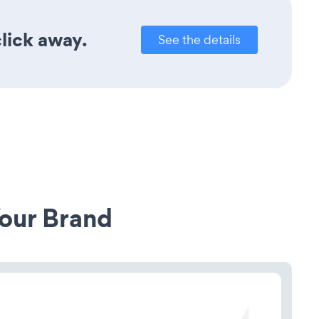
lick away.
See the details
our Brand