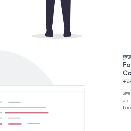
कुछ
For
Co
सकत
अन्
abro
Form