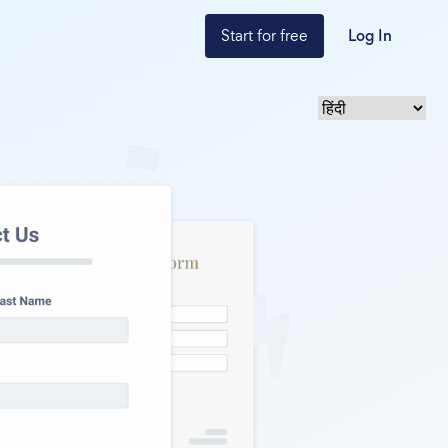
Start for free
Log In