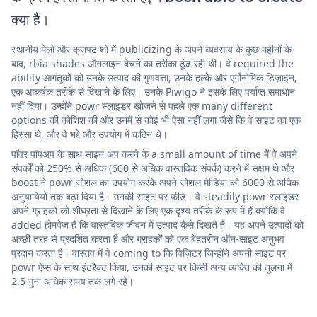
क्या है।
स्थानीय मेलों और क्राफ्ट शो में publicizing के अपने व्यवसाय के कुछ महीनों के
बाद, rbia shades ऑनलाइन बेचने का तरीका ढूंढ रही थी। वे required the
ability आगंतुकों को उनके उत्पाद की गुणवत्ता, उनके हल्के और एर्गोनोमिक डिज़ाइन,
एक आकर्षक तरीके से दिखाने के लिए। उनके Piwigo ने इसके लिए पर्याप्त समाधान
नहीं दिया। उन्होंने powr स्लाइडर खोजने से पहले एक many different
options की कोशिश की और उनमें से कोई भी ऐसा नहीं लगा जैसे कि वे साइट का एक
हिस्सा थे, और वे भद्दे और उपयोग में कठिन थे।
पॉवर पॉपअप के साथ साइन अप करने के a small amount of time में वे अपने
संपर्कों को 250% से अधिक (600 से अधिक वास्तविक संपर्क) करने में सक्षम थे और
boost ने powr सोशल का उपयोग करके अपने सोशल मीडिया को 6000 से अधिक
अनुयायियों तक बढ़ा दिया है। उनकी साइट पर फ़ीड। वे steadily powr स्लाइडर
अपने ग्राहकों को शीघ्रता से दिखाने के लिए एक दृश्य तरीके के रूप में हैं क्योंकि वे
added होमपेज हैं कि वास्तविक जीवन में उत्पाद कैसे दिखते हैं। यह अपने उत्पादों को
अच्छी तरह से प्रदर्शित करता है और ग्राहकों को एक बेहतरीन ऑन-साइट अनुभव
प्रदान करता है। वास्तव में वे coming to कि विज़िटर जिन्होंने अपनी साइट पर
powr ऐप्स के साथ इंटरैक्ट किया, उनकी साइट पर किसी अन्य व्यक्ति की तुलना में
2.5 गुना अधिक समय तक लगे रहे।