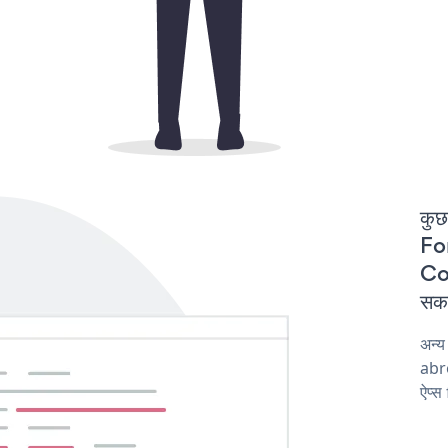
कुछ
For
Co
सकत
अन्
abro
ऐप्स