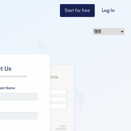
Start for free
Log In