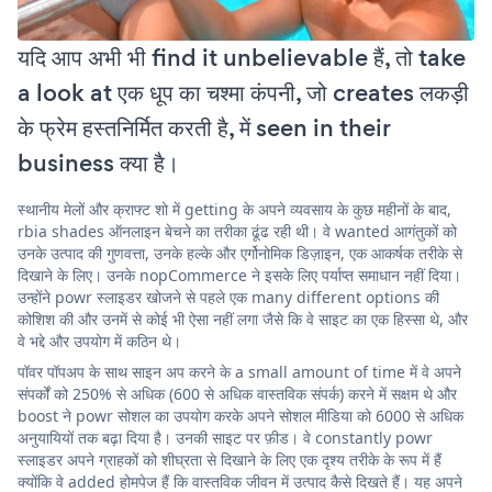
यदि आप अभी भी find it unbelievable हैं, तो take
a look at एक धूप का चश्मा कंपनी, जो creates लकड़ी
के फ्रेम हस्तनिर्मित करती है, में seen in their
business क्या है।
स्थानीय मेलों और क्राफ्ट शो में getting के अपने व्यवसाय के कुछ महीनों के बाद,
rbia shades ऑनलाइन बेचने का तरीका ढूंढ रही थी। वे wanted आगंतुकों को
उनके उत्पाद की गुणवत्ता, उनके हल्के और एर्गोनोमिक डिज़ाइन, एक आकर्षक तरीके से
दिखाने के लिए। उनके nopCommerce ने इसके लिए पर्याप्त समाधान नहीं दिया।
उन्होंने powr स्लाइडर खोजने से पहले एक many different options की
कोशिश की और उनमें से कोई भी ऐसा नहीं लगा जैसे कि वे साइट का एक हिस्सा थे, और
वे भद्दे और उपयोग में कठिन थे।
पॉवर पॉपअप के साथ साइन अप करने के a small amount of time में वे अपने
संपर्कों को 250% से अधिक (600 से अधिक वास्तविक संपर्क) करने में सक्षम थे और
boost ने powr सोशल का उपयोग करके अपने सोशल मीडिया को 6000 से अधिक
अनुयायियों तक बढ़ा दिया है। उनकी साइट पर फ़ीड। वे constantly powr
स्लाइडर अपने ग्राहकों को शीघ्रता से दिखाने के लिए एक दृश्य तरीके के रूप में हैं
क्योंकि वे added होमपेज हैं कि वास्तविक जीवन में उत्पाद कैसे दिखते हैं। यह अपने