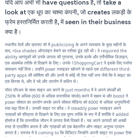
यदि आप अभी भी have questions हैं, तो take a
look at एक धूप का चश्मा कंपनी, जो creates लकड़ी के
फ्रेम हस्तनिर्मित करती है, में seen in their business
क्या है।
स्थानीय मेलों और क्राफ्ट शो में publicizing के अपने व्यवसाय के कुछ महीनों के
बाद, rbia shades ऑनलाइन बेचने का तरीका ढूंढ रही थी। वे required the
ability आगंतुकों को उनके उत्पाद की गुणवत्ता, उनके हल्के और एर्गोनोमिक डिज़ाइन,
एक आकर्षक तरीके से दिखाने के लिए। उनके 1ShoppingCart ने इसके लिए पर्याप्त
समाधान नहीं दिया। उन्होंने powr स्लाइडर खोजने से पहले एक different third-
party apps की कोशिश की और उनमें से कोई भी ऐसा नहीं लगा जैसे कि वे साइट का
एक हिस्सा थे, और वे भद्दे और उपयोग में कठिन थे।
पॉवर पॉपअप के साथ साइन अप करने के just months में वे अपने संपर्कों को
250% से अधिक (600 से अधिक वास्तविक संपर्क) करने में सक्षम थे और boost ने
powr सोशल का उपयोग करके अपने सोशल मीडिया को 6000 से अधिक अनुयायियों
तक बढ़ा दिया है। उनकी साइट पर फ़ीड। वे steadily powr स्लाइडर अपने
ग्राहकों को शीघ्रता से दिखाने के लिए एक दृश्य तरीके के रूप में हैं क्योंकि वे added
होमपेज हैं कि वास्तविक जीवन में उत्पाद कैसे दिखते हैं। यह अपने उत्पादों को अच्छी
तरह से प्रदर्शित करता है और ग्राहकों को एक बेहतरीन ऑन-साइट अनुभव प्रदान
करता है। वास्तव में वे coming to कि विज़िटर जिन्होंने अपनी साइट पर powr ऐप्स