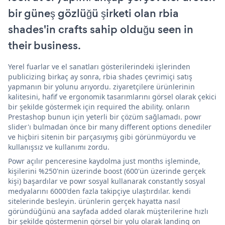
bir güneş gözlüğü şirketi olan rbia
shades'in crafts sahip olduğu seen in
their business.
Yerel fuarlar ve el sanatları gösterilerindeki işlerinden
publicizing birkaç ay sonra, rbia shades çevrimiçi satış
yapmanın bir yolunu arıyordu. ziyaretçilere ürünlerinin
kalitesini, hafif ve ergonomik tasarımlarını görsel olarak çekici
bir şekilde göstermek için required the ability. onların
Prestashop bunun için yeterli bir çözüm sağlamadı. powr
slider'ı bulmadan önce bir many different options denediler
ve hiçbiri sitenin bir parçasıymış gibi görünmüyordu ve
kullanışsız ve kullanımı zordu.
Powr açılır penceresine kaydolma just months işleminde,
kişilerini %250'nin üzerinde boost (600'ün üzerinde gerçek
kişi) başardılar ve powr sosyal kullanarak constantly sosyal
medyalarını 6000'den fazla takipçiye ulaştırdılar. kendi
sitelerinde besleyin. ürünlerin gerçek hayatta nasıl
göründüğünü ana sayfada added olarak müşterilerine hızlı
bir şekilde göstermenin görsel bir yolu olarak landing on