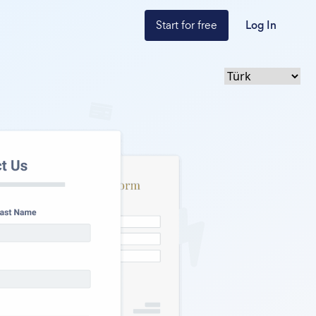
Start for free
Log In