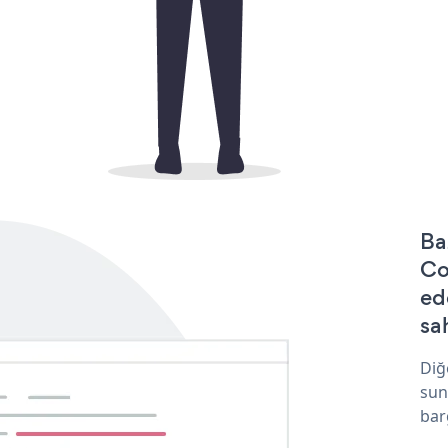
Ba
Co
ed
sa
Diğ
sun
bar