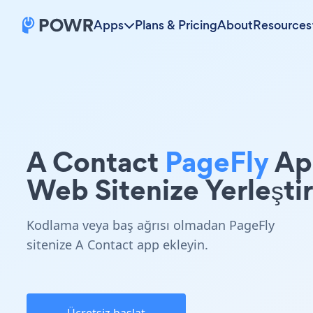
Apps
Plans & Pricing
About
Resources
A Contact
PageFly
Ap
Web Sitenize Yerleştir
Kodlama veya baş ağrısı olmadan PageFly
sitenize A Contact app ekleyin.