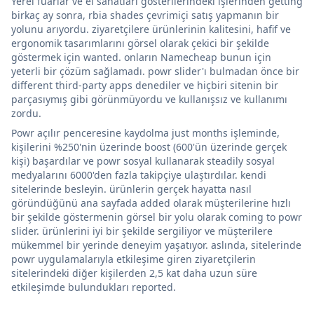
Yerel fuarlar ve el sanatları gösterilerindeki işlerinden getting
birkaç ay sonra, rbia shades çevrimiçi satış yapmanın bir
yolunu arıyordu. ziyaretçilere ürünlerinin kalitesini, hafif ve
ergonomik tasarımlarını görsel olarak çekici bir şekilde
göstermek için wanted. onların Namecheap bunun için
yeterli bir çözüm sağlamadı. powr slider'ı bulmadan önce bir
different third-party apps denediler ve hiçbiri sitenin bir
parçasıymış gibi görünmüyordu ve kullanışsız ve kullanımı
zordu.
Powr açılır penceresine kaydolma just months işleminde,
kişilerini %250'nin üzerinde boost (600'ün üzerinde gerçek
kişi) başardılar ve powr sosyal kullanarak steadily sosyal
medyalarını 6000'den fazla takipçiye ulaştırdılar. kendi
sitelerinde besleyin. ürünlerin gerçek hayatta nasıl
göründüğünü ana sayfada added olarak müşterilerine hızlı
bir şekilde göstermenin görsel bir yolu olarak coming to powr
slider. ürünlerini iyi bir şekilde sergiliyor ve müşterilere
mükemmel bir yerinde deneyim yaşatıyor. aslında, sitelerinde
powr uygulamalarıyla etkileşime giren ziyaretçilerin
sitelerindeki diğer kişilerden 2,5 kat daha uzun süre
etkileşimde bulundukları reported.