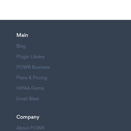
Main
Blog
Plugin Library
POWR Business
Plans & Pricing
HIPAA Forms
Email Blast
Company
About POWR