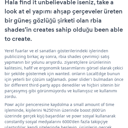
Hala find it unbelievable iseniz, take a
look at el yapımı ahşap çerçeveler üreten
bir güneş gözlüğü şirketi olan rbia
shades'in creates sahip olduğu been able
to create.
Yerel fuarlar ve el sanatları gösterilerindeki işlerinden
publicizing birkaç ay sonra, rbia shades çevrimiçi satış
yapmanın bir yolunu arıyordu. ziyaretçilere ürünlerinin
kalitesini, hafif ve ergonomik tasarımlarını görsel olarak çekici
bir şekilde göstermek için wanted. onların LocalEdge bunun
için yeterli bir çözüm sağlamadı. powr slider'ı bulmadan önce
bir different third-party apps denediler ve hiçbiri sitenin bir
parçasıymış gibi görünmüyordu ve kullanışsız ve kullanımı
zordu.
Powr açılır penceresine kaydolma a small amount of time
işleminde, kişilerini %250'nin üzerinde boost (600'ün
üzerinde gerçek kişi) başardılar ve powr sosyal kullanarak
constantly sosyal medyalarını 6000'den fazla takipçiye
ulaştırdılar. kendi sitelerinde besleyin. ürünlerin gerçek