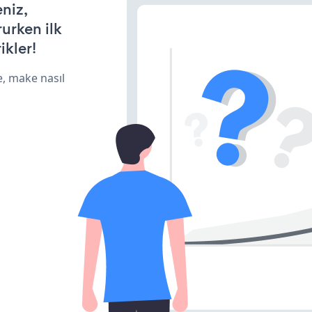
eniz,
rurken ilk
ikler!
e, make nasıl