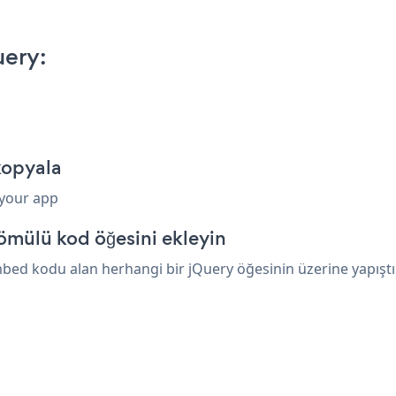
uery:
kopyala
 your app
ömülü kod öğesini ekleyin
bed kodu alan herhangi bir jQuery öğesinin üzerine yapıştırı