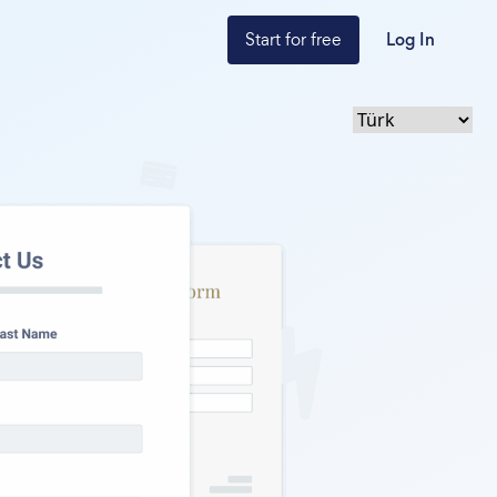
Start for free
Log In