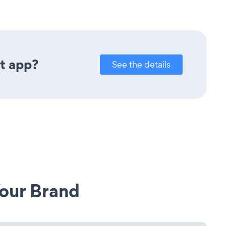
t app?
See the details
our Brand