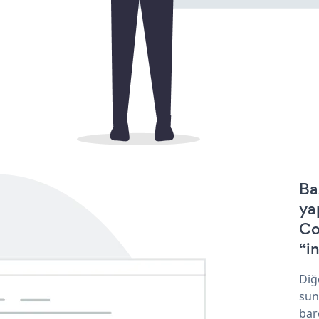
Ba
ya
Co
“in
Diğ
sun
bar