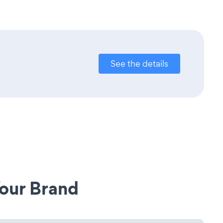
See the details
our Brand