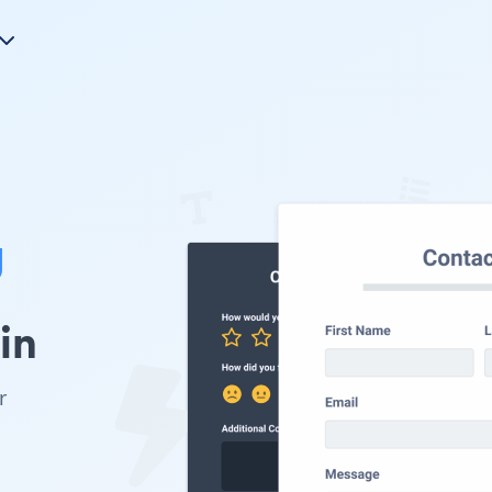
g
in
r