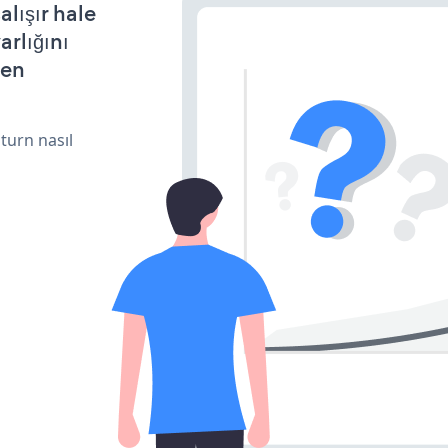
lışır hale
arlığını
den
turn nasıl