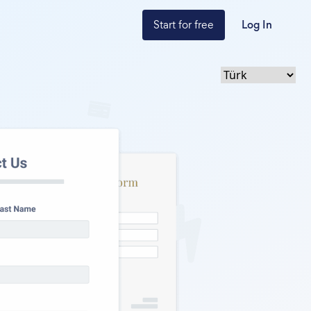
Start for free
Log In