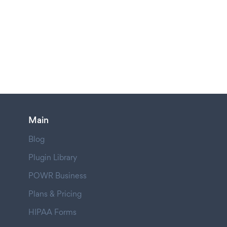
Main
Blog
Plugin Library
POWR Business
Plans & Pricing
HIPAA Forms