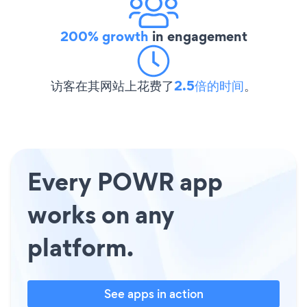
200% growth
in engagement
访客在其网站上花费了
2.5倍的时间
。
Every POWR app
works on any
platform.
See apps in action