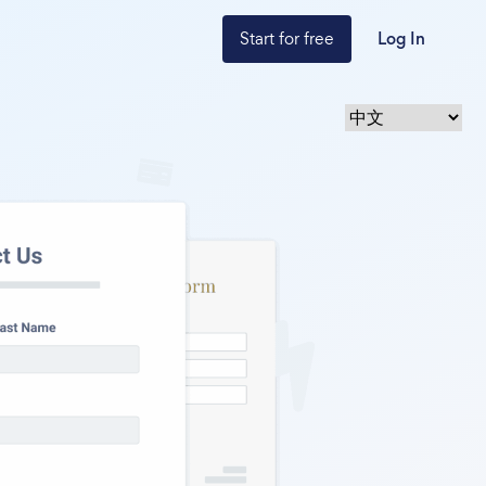
Start for free
Log In