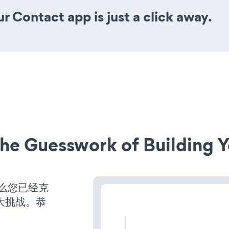
r Contact app is just a click away.
he Guesswork of Building Y
那么您已经克
大挑战。恭