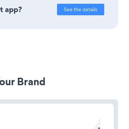
t app?
See the details
our Brand