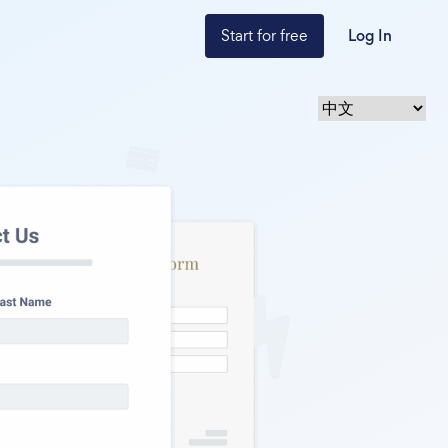
Start for free
Log In