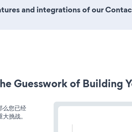
ures and integrations of our Contac
he Guesswork of Building Y
那么您已经
重大挑战。