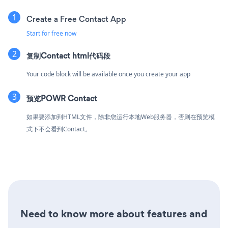
Create a Free Contact App
Start for free now
复制Contact html代码段
Your code block will be available once you create your app
预览POWR Contact
如果要添加到HTML文件，除非您运行本地Web服务器，否则在预览模
式下不会看到Contact。
Need to know more about features and