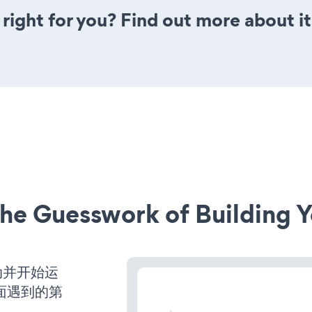
 right for you? Find out more about i
he Guesswork of Building Y
启动并开始运
面遇到的第