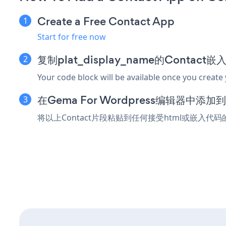
Create a Free Contact App
Start for free now
复制plat_display_name的Contact
Your code block will be available once you create
在Gema For Wordpress编辑器中添
将以上Contact片段粘贴到任何接受html或嵌入代码的