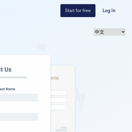
Start for free
Log In