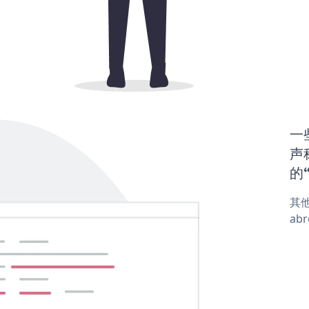
一些
声称
的“
其他
abr