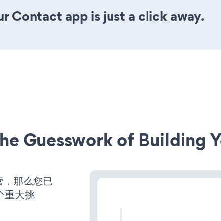
r Contact app is just a click away.
he Guesswork of Building Y
运营，那么您已
个重大挑