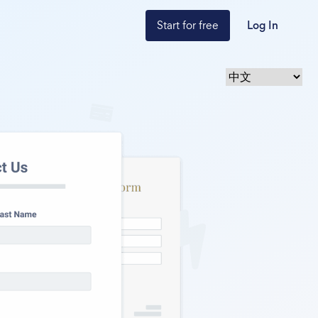
Start for free
Log In