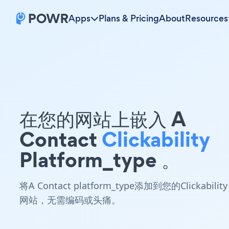
Apps
Plans & Pricing
About
Resources
在您的网站上嵌入 A
Contact
Clickability
Platform_type 。
将A Contact platform_type添加到您的Clickability
网站，无需编码或头痛。