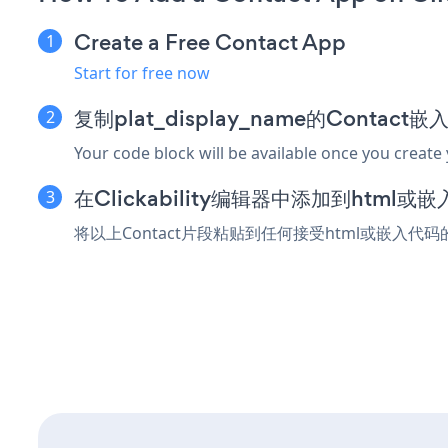
Create a Free Contact App
Start for free now
复制plat_display_name的Contact
Your code block will be available once you create
在Clickability编辑器中添加到html或
将以上Contact片段粘贴到任何接受html或嵌入代码的C