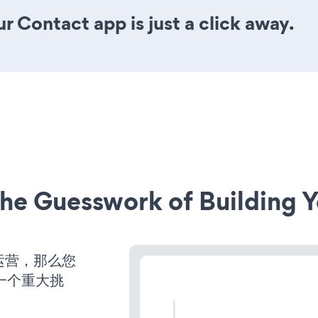
r Contact app is just a click away.
he Guesswork of Building Y
始运营，那么您
一个重大挑