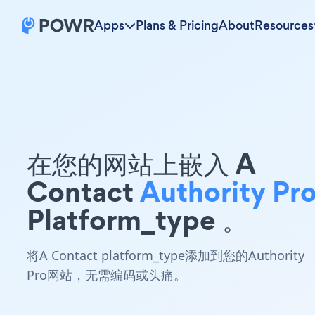
Apps
Plans & Pricing
About
Resources
在您的网站上嵌入 A
Contact
Authority Pr
Platform_type 。
将A Contact platform_type添加到您的Authority
Pro网站，无需编码或头痛。