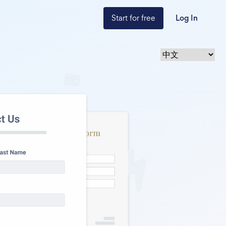
Start for free
Log In