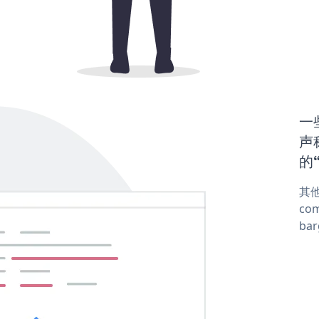
一些
声称
的“
其他
com
ba