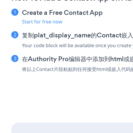
Create a Free Contact App
Start for free now
复制plat_display_name的Contact
Your code block will be available once you create
在Authority Pro编辑器中添加到htm
将以上Contact片段粘贴到任何接受html或嵌入代码的