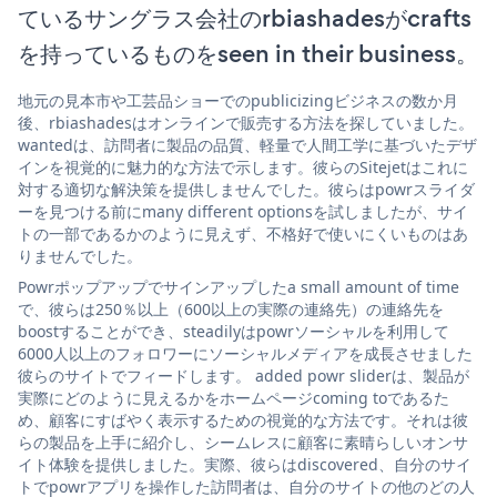
ているサングラス会社のrbiashadesがcrafts
を持っているものをseen in their business。
地元の見本市や工芸品ショーでのpublicizingビジネスの数か月
後、rbiashadesはオンラインで販売する方法を探していました。
wantedは、訪問者に製品の品質、軽量で人間工学に基づいたデザ
インを視覚的に魅力的な方法で示します。彼らのSitejetはこれに
対する適切な解決策を提供しませんでした。彼らはpowrスライダ
ーを見つける前にmany different optionsを試しましたが、サイ
トの一部であるかのように見えず、不格好で使いにくいものはあ
りませんでした。
Powrポップアップでサインアップしたa small amount of time
で、彼らは250％以上（600以上の実際の連絡先）の連絡先を
boostすることができ、steadilyはpowrソーシャルを利用して
6000人以上のフォロワーにソーシャルメディアを成長させました
彼らのサイトでフィードします。 added powr sliderは、製品が
実際にどのように見えるかをホームページcoming toであるた
め、顧客にすばやく表示するための視覚的な方法です。それは彼
らの製品を上手に紹介し、シームレスに顧客に素晴らしいオンサ
イト体験を提供しました。実際、彼らはdiscovered、自分のサイ
トでpowrアプリを操作した訪問者は、自分のサイトの他のどの人